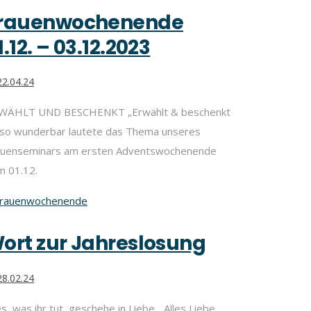
rauenwochenende
1.12. – 03.12.2023
2.04.24
WÄHLT UND BESCHENKT „Erwählt & beschenkt
– so wunderbar lautete das Thema unseres
auenseminars am ersten Adventswochenende
m 01.12.
rauenwochenende
ort zur Jahreslosung
8.02.24
es, was ihr tut, geschehe in Liebe. „Alles Liebe,