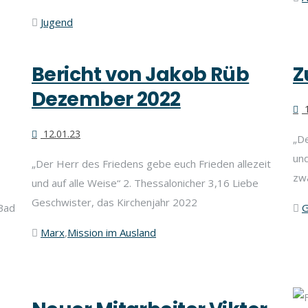
Jugend
Bericht von Jakob Rüb
Z
Dezember 2022
1
12.01.23
„De
und
„Der Herr des Friedens gebe euch Frieden allezeit
zw
und auf alle Weise“ 2. Thessalonicher 3,16 Liebe
Geschwister, das Kirchenjahr 2022
Bad
G
Marx
,
Mission im Ausland