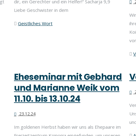
gt
dir, ein Gerechter und ein Helfer!“ Sacharja 9,9
2
Liebe Geschwister in dem
Wi
Geistliches Wort
ih
Koi
vo
V
Eheseminar mit Gebhard
V
und Marianne Weik vom
2
11.10. bis 13.10.24
Ver
Uns
23.12.24
und
Im goldenen Herbst haben wir uns als Ehepaare im
Freizeitzentrum Koinonia eingefunden, um unseren
A