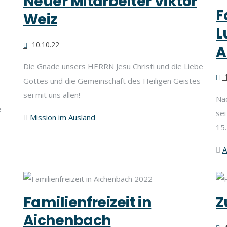
Neuer Mitarbeiter Viktor
F
Weiz
L
10.10.22
A
Die Gnade unsers HERRN Jesu Christi und die Liebe
1
Gottes und die Gemeinschaft des Heiligen Geistes
sei mit uns allen!
Nac
e
sei
Mission im Ausland
15.
A
Familienfreizeit in
Z
Aichenbach