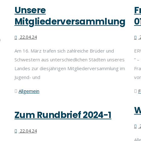
Unsere
F
Mitgliederversammlung
0
22.04.24
2
n
Am 16. März trafen sich zahlreiche Brüder und
ER
Schwestern aus unterschiedlichen Städten unseres
“ 
Landes zur diesjährigen Mitgliederversammlung im
Fr
Jugend- und
vo
Allgemein
F
W
Zum Rundbrief 2024-1
2
22.04.24
All