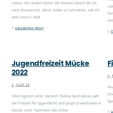
Leben. Wir wollen leben. Wir können leben! Als ich
od
mich dransetzte, diese Zeilen zu schreiben, sah ich
Fer
eine neue E-Mail
un
Geistliches Wort
G
Jugendfreizeit Mücke
F
2022
1
12.01.23
Fin
Ein
Überragend Unter diesem Thema fand dieses Jahr
Apo
die Freizeit für Jugendliche und junge Erwachsene in
Mücke statt. Nachdem alle sicher
A