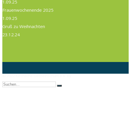
1.09.25
Frauenwochenende 2025
1.09.25
Gruß zu Weihnachten
23.12.24
© 2022 Kirchliche Gemeinschaft e.V. by
AX Webdesign