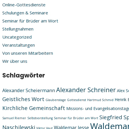
Online-Gottesdienste
Schulungen & Seminare
Seminar für Brüder am Wort
Stellungnahmen
Uncategorized
Veranstaltungen
Von unseren Mitarbeitern
Wir über uns
Schlagwörter
Alexander Schreiner
Alexander Scheiermann
Alex S
Geistliches Wort
Henrik 
Glaubenstage
Gottesdienst
Hartmud Schmid
Kirchliche Gemeinschaft
Missions- und Evangelisationstag
Siegfried S
Samuel Riemer
Selbstvorstellung
Seminar für Brüder am Wort
Waldemar
Naschilewski
Waldemar Jesse
Viktor Vaut