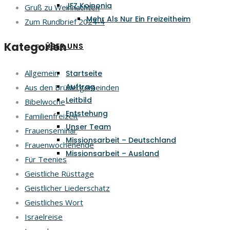
JFZ Koinonia
Gruß zu Weihnachten
Mehr Als Nur Ein Freizeitheim
Zum Rundbrief 2024-4
Kategorien
ÜBER UNS
Allgemein
Startseite
Auftrag
Aus den Brüdergemeinden
Leitbild
Bibelwoche
Entstehung
Familienfreizeit
Unser Team
Frauenseminar
Missionsarbeit – Deutschland
Frauenwochenende
Missionsarbeit – Ausland
Für Teenies
Geistliche Rüsttage
Geistlicher Liederschatz
Geistliches Wort
Israelreise