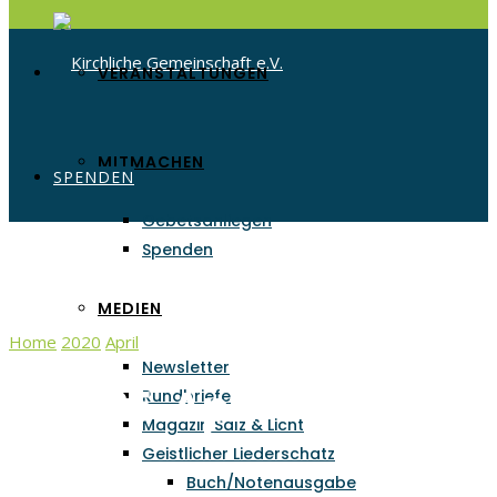
VERANSTALTUNGEN
MITMACHEN
SPENDEN
Gebetsanliegen
Spenden
MEDIEN
Home
2020
April
25
Newsletter
Tag:
25. April 2020
Rundbriefe
Magazin Salz & Licht
Geistlicher Liederschatz
Buch/Notenausgabe