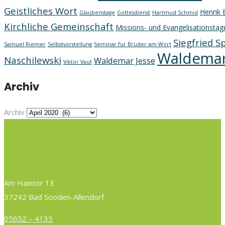
Geistliches Wort
Henrik 
Glaubenstage
Gottesdienst
Hartmud Schmid
Kirchliche Gemeinschaft
Missions- und Evangelisationstag
Siegfried S
Samuel Riemer
Selbstvorstellung
Seminar für Brüder am Wort
Waldemar
Naschilewski
Waldemar Jesse
Viktor Vaut
Archiv
Archiv
Am Haintor 13
37242 Bad Sooden-Allendorf
05652 – 4135