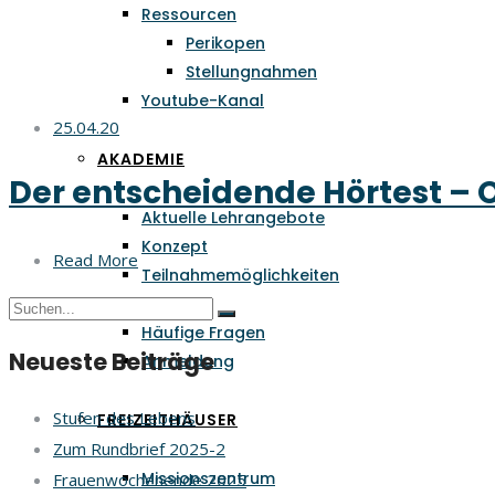
Ressourcen
Perikopen
Stellungnahmen
Youtube-Kanal
25.04.20
AKADEMIE
Der entscheidende Hörtest – 
Aktuelle Lehrangebote
Konzept
Read More
Teilnahmemöglichkeiten
Team
Häufige Fragen
Neueste Beiträge
Anmeldung
Stufen des Lebens
FREIZEITHÄUSER
Zum Rundbrief 2025-2
Missionszentrum
Frauenwochenende 2025