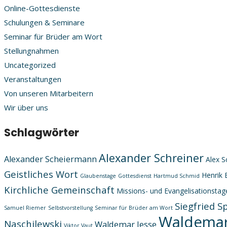
Online-Gottesdienste
Schulungen & Seminare
Seminar für Brüder am Wort
Stellungnahmen
Uncategorized
Veranstaltungen
Von unseren Mitarbeitern
Wir über uns
Schlagwörter
Alexander Schreiner
Alexander Scheiermann
Alex S
Geistliches Wort
Henrik 
Glaubenstage
Gottesdienst
Hartmud Schmid
Kirchliche Gemeinschaft
Missions- und Evangelisationstag
Siegfried S
Samuel Riemer
Selbstvorstellung
Seminar für Brüder am Wort
Waldemar
Naschilewski
Waldemar Jesse
Viktor Vaut