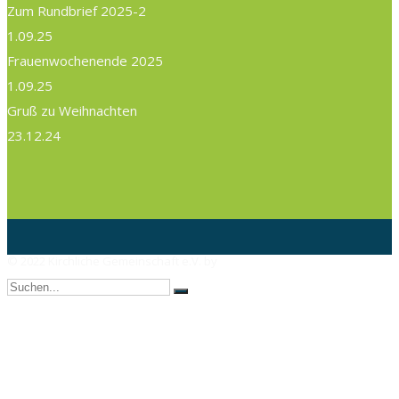
Zum Rundbrief 2025-2
1.09.25
Frauenwochenende 2025
1.09.25
Gruß zu Weihnachten
23.12.24
© 2022 Kirchliche Gemeinschaft e.V. by
AX Webdesign