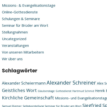
Missions- & Evangelisationstage
Online-Gottesdienste
Schulungen & Seminare
Seminar für Brüder am Wort
Stellungnahmen
Uncategorized
Veranstaltungen
Von unseren Mitarbeitern
Wir über uns
Schlagwörter
Alexander Schreiner
Alexander Scheiermann
Alex S
Geistliches Wort
Henrik 
Glaubenstage
Gottesdienst
Hartmud Schmid
Kirchliche Gemeinschaft
Missions- und Evangelisationstag
Siegfried S
Samuel Riemer
Selbstvorstellung
Seminar für Brüder am Wort