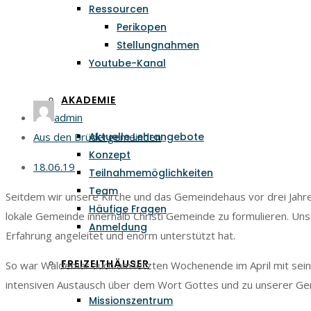
Ressourcen
Perikopen
Stellungnahmen
Youtube-Kanal
AKADEMIE
admin
Aktuelle Lehrangebote
Aus den Brüdergemeinden
Konzept
18.06.19
Teilnahmemöglichkeiten
Team
Seitdem wir unsere Kirche und das Gemeindehaus vor drei Jahre
Häufige Fragen
lokale Gemeinde innerhalb Christi Gemeinde zu formulieren. Un
Anmeldung
Erfahrung angeleitet und enorm unterstützt hat.
FREIZEITHÄUSER
So war Waldemar auch am letzten Wochenende im April mit sein
intensiven Austausch über dem Wort Gottes und zu unserer Ge
Missionszentrum