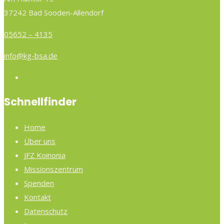
37242 Bad Sooden-Allendorf
05652 – 4135
info@kg-bsa.de
Schnellfinder
Home
Über uns
JFZ Koinonia
Missionszentrum
Spenden
Kontakt
Datenschutz