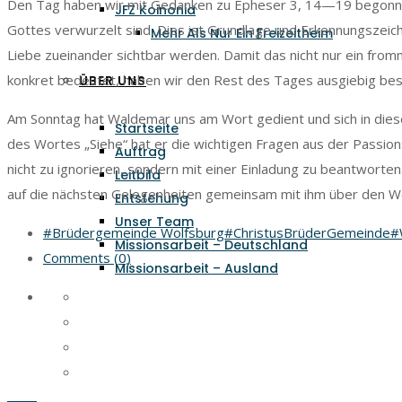
Den Tag haben wir mit Gedanken zu Epheser 3, 14—19 begonnen. 
JFZ Koinonia
Gottes verwurzelt sind. Dies ist Grundlage und Erkennungszeiche
Mehr Als Nur Ein Freizeitheim
Liebe zueinander sichtbar werden. Damit das nicht nur ein fro
konkret bedeutet, haben wir den Rest des Tages ausgiebig be
ÜBER UNS
Am Sonntag hat Waldemar uns am Wort gedient und sich in dies
Startseite
des Wortes „Siehe“ hat er die wichtigen Fragen aus der Passion
Auftrag
nicht zu ignorieren, sondern mit einer Einladung zu beantwort
Leitbild
auf die nächsten Gelegenheiten gemeinsam mit ihm über den 
Entstehung
Unser Team
#Brüdergemeinde Wolfsburg
#ChristusBrüderGemeinde
#
Missionsarbeit – Deutschland
Comments (0)
Missionsarbeit – Ausland