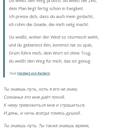
Du weißt den Weg ja doch, du weißt die Zeit;
dein Plan liegt fertig schon in Ewigkeit.
Ich preise dich, dass du auch mein gedacht,
ich rühm die Gnade, die mich selig macht.
Du weißt, woher der Wind so stürmisch weht,
und du gebietest ihm, kommst nie zu spät,
Drum führe mich, dein Wort ist ohne Trug,
du weißt den Weg für mich, das ist genug.
Text:
Hedwig von Redern
Ты знаешь путь, хоть я его не знаю,
Сознанье это мне даёт покой.
К чему тревожиться мне и страшиться,
И день, и ночь всегда томясь душой.
Ты знаешь путь. Ты также знаешь время,