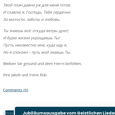
Твой план давно уж для меня готов.
И славлю я, Господь, Тебя сердечно
За милости, заботы и любовь.
Ты знаешь всё: откуда ветры дуют;
И бурю жизни укрощаешь Ты!
Пусть неизвестно мне, куда иду я,
Но я спокоен – путь мой знаешь Ты.
Bleiben Sie gesund und dem Herrn befohlen,
Ihre Jakob und Irene Rüb.
Comments (0)
Jubiläumsausgabe vom Geistlichen Lieder
Prev