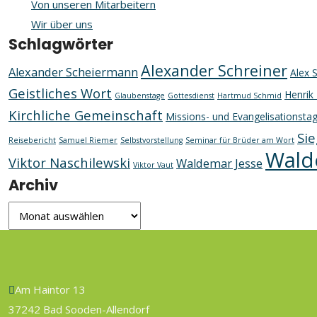
Von unseren Mitarbeitern
Wir über uns
Schlagwörter
Alexander Schreiner
Alexander Scheiermann
Alex 
Geistliches Wort
Henrik 
Glaubenstage
Gottesdienst
Hartmud Schmid
Kirchliche Gemeinschaft
Missions- und Evangelisationsta
Sie
Reisebericht
Samuel Riemer
Selbstvorstellung
Seminar für Brüder am Wort
Wald
Viktor Naschilewski
Waldemar Jesse
Viktor Vaut
Archiv
Archiv
Am Haintor 13
37242 Bad Sooden-Allendorf