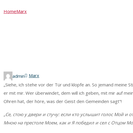
Home
Marx
Bericht aus Marx (November 2020)
Bericht aus Marx (Nov
Marx
admin
„Siehe, ich stehe vor der Tür und klopfe an. So jemand meine 
er mit mir. Wer überwindet, dem will ich geben, mit mir auf me
Ohren hat, der höre, was der Geist den Gemeinden sagt“!
„Се, стою у
двери и
стучу: если кто услышит голос Мой и
о
Мною на престоле Моем, как и
Я
победил и
сел с
Отцом Мои