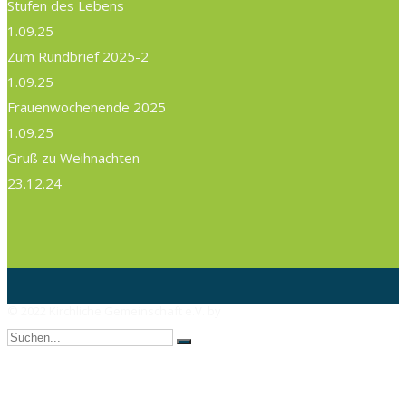
Stufen des Lebens
1.09.25
Zum Rundbrief 2025-2
1.09.25
Frauenwochenende 2025
1.09.25
Gruß zu Weihnachten
23.12.24
© 2022 Kirchliche Gemeinschaft e.V. by
AX Webdesign