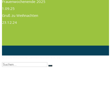
Frauenwochenende 2025
1.09.25
Gruß zu Weihnachten
23.12.24
© 2022 Kirchliche Gemeinschaft e.V. by
AX Webdesign