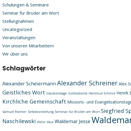
Schulungen & Seminare
Seminar für Brüder am Wort
Stellungnahmen
Uncategorized
Veranstaltungen
Von unseren Mitarbeitern
Wir über uns
Schlagwörter
Alexander Schreiner
Alexander Scheiermann
Alex S
Geistliches Wort
Henrik 
Glaubenstage
Gottesdienst
Hartmud Schmid
Kirchliche Gemeinschaft
Missions- und Evangelisationstag
Siegfried S
Samuel Riemer
Selbstvorstellung
Seminar für Brüder am Wort
Waldemar
Naschilewski
Waldemar Jesse
Viktor Vaut