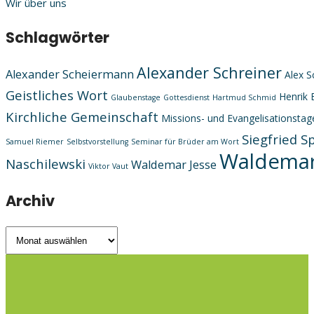
Wir über uns
Schlagwörter
Alexander Schreiner
Alexander Scheiermann
Alex S
Geistliches Wort
Henrik 
Glaubenstage
Gottesdienst
Hartmud Schmid
Kirchliche Gemeinschaft
Missions- und Evangelisationstag
Siegfried S
Samuel Riemer
Selbstvorstellung
Seminar für Brüder am Wort
Waldemar
Naschilewski
Waldemar Jesse
Viktor Vaut
Archiv
Archiv