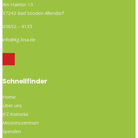
Am Haintor 13
37242 Bad Sooden-Allendorf
05652 – 4135
info@kg-bsa.de
Schnellfinder
Home
Über uns
JFZ Koinonia
Missionszentrum
Spenden