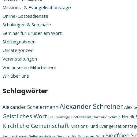
Missions- & Evangelisationstage
Online-Gottesdienste
Schulungen & Seminare
Seminar für Brüder am Wort
Stellungnahmen
Uncategorized
Veranstaltungen
Von unseren Mitarbeitern
Wir über uns
Schlagwörter
Alexander Schreiner
Alexander Scheiermann
Alex S
Geistliches Wort
Henrik 
Glaubenstage
Gottesdienst
Hartmud Schmid
Kirchliche Gemeinschaft
Missions- und Evangelisationstag
Siegfried S
Samuel Riemer
Selbstvorstellung
Seminar für Brüder am Wort