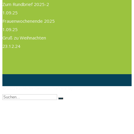
Zum Rundbrief 2025-2
1.09.25
Frauenwochenende 2025
1.09.25
Gruß zu Weihnachten
23.12.24
© 2022 Kirchliche Gemeinschaft e.V. by
AX Webdesign