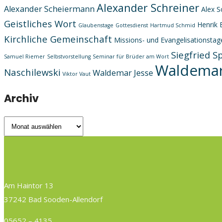
Alexander Schreiner
Alexander Scheiermann
Alex S
Geistliches Wort
Henrik 
Glaubenstage
Gottesdienst
Hartmud Schmid
Kirchliche Gemeinschaft
Missions- und Evangelisationstag
Siegfried S
Samuel Riemer
Selbstvorstellung
Seminar für Brüder am Wort
Waldemar
Naschilewski
Waldemar Jesse
Viktor Vaut
Archiv
Archiv
Am Haintor 13
37242 Bad Sooden-Allendorf
05652 – 4135