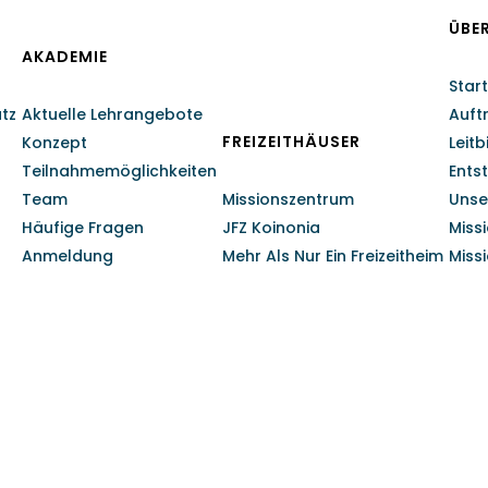
ÜBE
AKADEMIE
Start
atz
Aktuelle Lehrangebote
Auft
FREIZEITHÄUSER
Konzept
Leitb
Teilnahmemöglichkeiten
Ents
Team
Missionszentrum
Unse
Häufige Fragen
JFZ Koinonia
Miss
Anmeldung
Mehr Als Nur Ein Freizeitheim
Miss