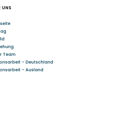
R UNS
seite
rag
ild
tehung
r Team
ionsarbeit – Deutschland
ionsarbeit – Ausland