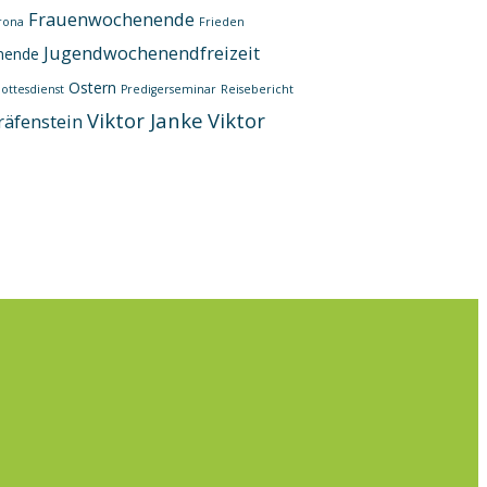
Frauenwochenende
rona
Frieden
Jugendwochenendfreizeit
nende
Ostern
ottesdienst
Predigerseminar
Reisebericht
Viktor Janke
Viktor
räfenstein