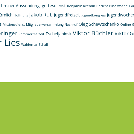
chreiner
Aussendungsgottesdienst
Benjamin Kremin
Bericht
Bibelwoche
Co
Jakob Rüb
Ermlich
Jugendfreizeit
Jugendwoche
Hoffnung
Jugendkongress
e
Oleg Schewtschenko
Missionsdienst
Mitgliederversammlung
Nachruf
Online-G
Viktor Büchler
pringer
Viktor G
Tscheljabinsk
Sommerfreizeit
 Lies
Waldemar Schall