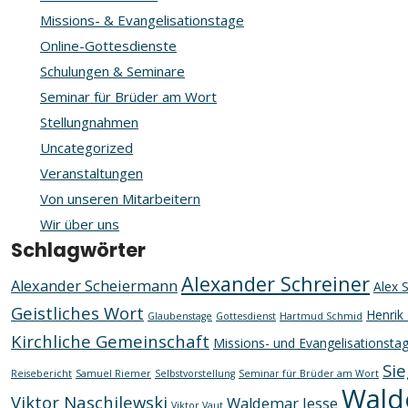
Missions- & Evangelisationstage
Online-Gottesdienste
Schulungen & Seminare
Seminar für Brüder am Wort
Stellungnahmen
Uncategorized
Veranstaltungen
Von unseren Mitarbeitern
Wir über uns
Schlagwörter
Alexander Schreiner
Alexander Scheiermann
Alex 
Geistliches Wort
Henrik 
Glaubenstage
Gottesdienst
Hartmud Schmid
Kirchliche Gemeinschaft
Missions- und Evangelisationsta
Sie
Reisebericht
Samuel Riemer
Selbstvorstellung
Seminar für Brüder am Wort
Wald
Viktor Naschilewski
Waldemar Jesse
Viktor Vaut