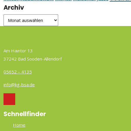
Archiv
Archiv
Am Haintor 13
37242 Bad Sooden-Allendorf
05652 – 4135
info@kg-bsa.de
Schnellfinder
Home