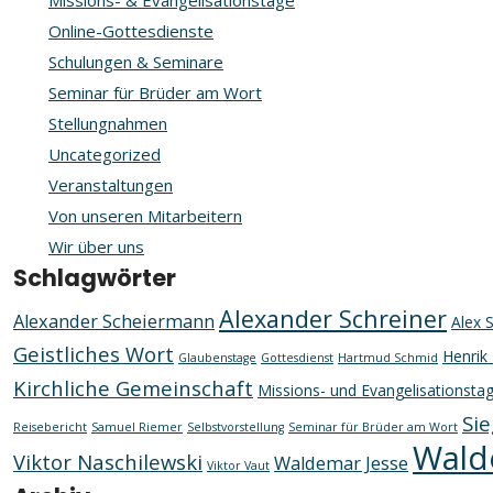
Missions- & Evangelisationstage
Online-Gottesdienste
Schulungen & Seminare
Seminar für Brüder am Wort
Stellungnahmen
Uncategorized
Veranstaltungen
Von unseren Mitarbeitern
Wir über uns
Schlagwörter
Alexander Schreiner
Alexander Scheiermann
Alex 
Geistliches Wort
Henrik 
Glaubenstage
Gottesdienst
Hartmud Schmid
Kirchliche Gemeinschaft
Missions- und Evangelisationsta
Sie
Reisebericht
Samuel Riemer
Selbstvorstellung
Seminar für Brüder am Wort
Wald
Viktor Naschilewski
Waldemar Jesse
Viktor Vaut