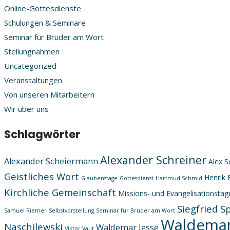
Online-Gottesdienste
Schulungen & Seminare
Seminar für Brüder am Wort
Stellungnahmen
Uncategorized
Veranstaltungen
Von unseren Mitarbeitern
Wir über uns
Schlagwörter
Alexander Schreiner
Alexander Scheiermann
Alex S
Geistliches Wort
Henrik 
Glaubenstage
Gottesdienst
Hartmud Schmid
Kirchliche Gemeinschaft
Missions- und Evangelisationstag
Siegfried S
Samuel Riemer
Selbstvorstellung
Seminar für Brüder am Wort
Waldemar
Naschilewski
Waldemar Jesse
Viktor Vaut