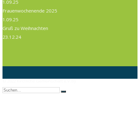
1.09.25
Frauenwochenende 2025
1.09.25
Gruß zu Weihnachten
23.12.24
© 2022 Kirchliche Gemeinschaft e.V. by
AX Webdesign