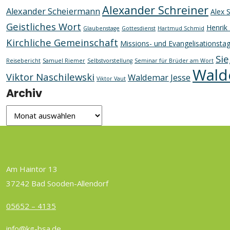
Alexander Schreiner
Alexander Scheiermann
Alex 
Geistliches Wort
Henrik 
Glaubenstage
Gottesdienst
Hartmud Schmid
Kirchliche Gemeinschaft
Missions- und Evangelisationsta
Sie
Reisebericht
Samuel Riemer
Selbstvorstellung
Seminar für Brüder am Wort
Wald
Viktor Naschilewski
Waldemar Jesse
Viktor Vaut
Archiv
Am Haintor 13
37242 Bad Sooden-Allendorf
05652 – 4135
info@kg-bsa.de