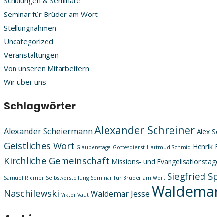
Schulungen & Seminare
Seminar für Brüder am Wort
Stellungnahmen
Uncategorized
Veranstaltungen
Von unseren Mitarbeitern
Wir über uns
Schlagwörter
Alexander Schreiner
Alexander Scheiermann
Alex S
Geistliches Wort
Henrik 
Glaubenstage
Gottesdienst
Hartmud Schmid
Kirchliche Gemeinschaft
Missions- und Evangelisationstag
Siegfried S
Samuel Riemer
Selbstvorstellung
Seminar für Brüder am Wort
Waldemar
Naschilewski
Waldemar Jesse
Viktor Vaut