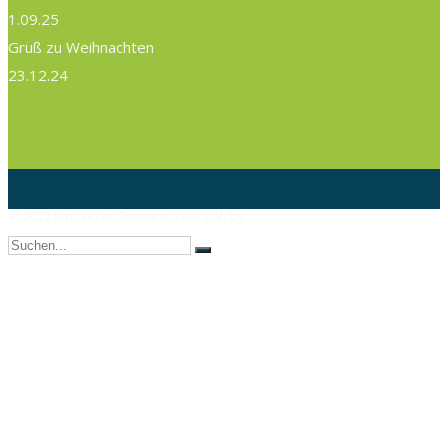
1.09.25
Gruß zu Weihnachten
23.12.24
© 2022 Kirchliche Gemeinschaft e.V. by
AX Webdesign