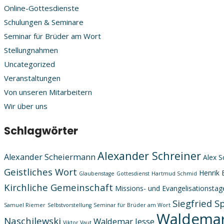
Online-Gottesdienste
Schulungen & Seminare
Seminar für Brüder am Wort
Stellungnahmen
Uncategorized
Veranstaltungen
Von unseren Mitarbeitern
Wir über uns
Schlagwörter
Alexander Schreiner
Alexander Scheiermann
Alex S
Geistliches Wort
Henrik 
Glaubenstage
Gottesdienst
Hartmud Schmid
Kirchliche Gemeinschaft
Missions- und Evangelisationstag
Siegfried S
Samuel Riemer
Selbstvorstellung
Seminar für Brüder am Wort
Waldemar
Naschilewski
Waldemar Jesse
Viktor Vaut