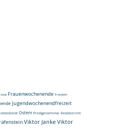
Frauenwochenende
rona
Frieden
Jugendwochenendfreizeit
nende
Ostern
ottesdienst
Predigerseminar
Reisebericht
Viktor Janke
Viktor
räfenstein