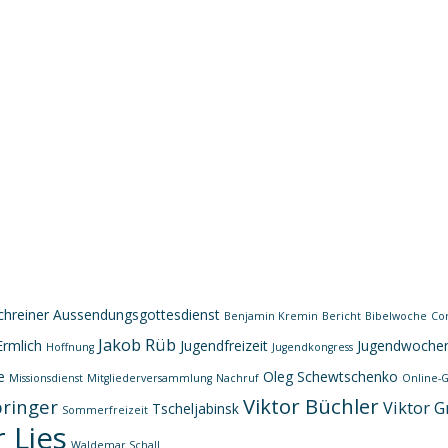
chreiner
Aussendungsgottesdienst
Benjamin Kremin
Bericht
Bibelwoche
Co
Jakob Rüb
Ermlich
Jugendfreizeit
Jugendwoche
Hoffnung
Jugendkongress
e
Oleg Schewtschenko
Missionsdienst
Mitgliederversammlung
Nachruf
Online-G
Viktor Büchler
pringer
Viktor G
Tscheljabinsk
Sommerfreizeit
 Lies
Waldemar Schall