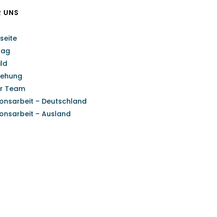
R UNS
seite
rag
ild
tehung
r Team
ionsarbeit – Deutschland
ionsarbeit – Ausland