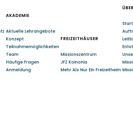
ÜBE
AKADEMIE
Start
atz
Aktuelle Lehrangebote
Auft
FREIZEITHÄUSER
Konzept
Leitb
Teilnahmemöglichkeiten
Ents
Team
Missionszentrum
Unse
Häufige Fragen
JFZ Koinonia
Miss
Anmeldung
Mehr Als Nur Ein Freizeitheim
Miss