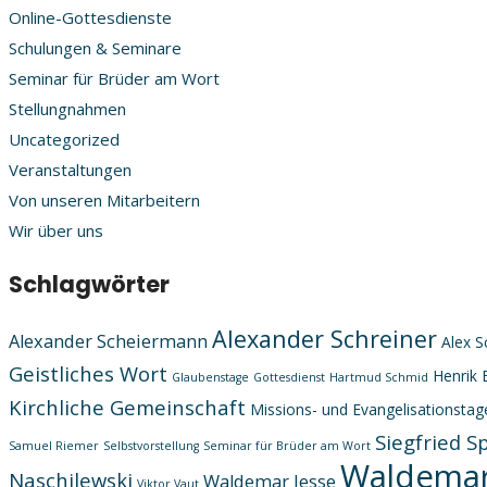
Online-Gottesdienste
Schulungen & Seminare
Seminar für Brüder am Wort
Stellungnahmen
Uncategorized
Veranstaltungen
Von unseren Mitarbeitern
Wir über uns
Schlagwörter
Alexander Schreiner
Alexander Scheiermann
Alex S
Geistliches Wort
Henrik 
Glaubenstage
Gottesdienst
Hartmud Schmid
Kirchliche Gemeinschaft
Missions- und Evangelisationstag
Siegfried S
Samuel Riemer
Selbstvorstellung
Seminar für Brüder am Wort
Waldemar
Naschilewski
Waldemar Jesse
Viktor Vaut