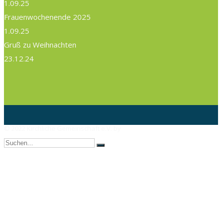
1.09.25
Frauenwochenende 2025
1.09.25
Gruß zu Weihnachten
23.12.24
© 2022 Kirchliche Gemeinschaft e.V. by
AX Webdesign