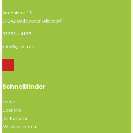
Am Haintor 13
37242 Bad Sooden-Allendorf
05652 – 4135
info@kg-bsa.de
Schnellfinder
Home
Über uns
JFZ Koinonia
Missionszentrum