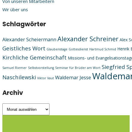
Von unseren Mitarbeitern
Wir über uns
Schlagwörter
Alexander Schreiner
Alexander Scheiermann
Alex S
Geistliches Wort
Henrik 
Glaubenstage
Gottesdienst
Hartmud Schmid
Kirchliche Gemeinschaft
Missions- und Evangelisationstag
Siegfried S
Samuel Riemer
Selbstvorstellung
Seminar für Brüder am Wort
Waldemar
Naschilewski
Waldemar Jesse
Viktor Vaut
Archiv
Archiv