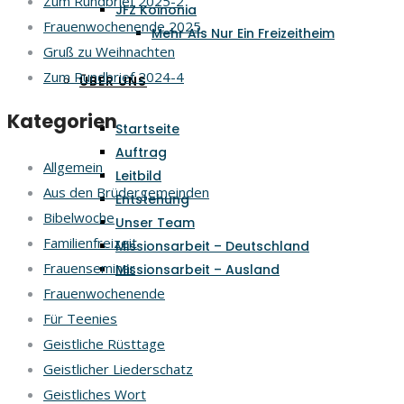
Zum Rundbrief 2025-2
JFZ Koinonia
Frauenwochenende 2025
Mehr Als Nur Ein Freizeitheim
Gruß zu Weihnachten
Zum Rundbrief 2024-4
ÜBER UNS
Kategorien
Startseite
Auftrag
Allgemein
Leitbild
Aus den Brüdergemeinden
Entstehung
Bibelwoche
Unser Team
Familienfreizeit
Missionsarbeit – Deutschland
Frauenseminar
Missionsarbeit – Ausland
Frauenwochenende
Für Teenies
Geistliche Rüsttage
Geistlicher Liederschatz
Geistliches Wort