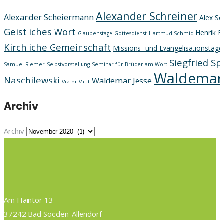
Alexander Schreiner
Alexander Scheiermann
Alex S
Geistliches Wort
Henrik 
Glaubenstage
Gottesdienst
Hartmud Schmid
Kirchliche Gemeinschaft
Missions- und Evangelisationstag
Siegfried S
Samuel Riemer
Selbstvorstellung
Seminar für Brüder am Wort
Waldemar
Naschilewski
Waldemar Jesse
Viktor Vaut
Archiv
Archiv
Am Haintor 13
37242 Bad Sooden-Allendorf