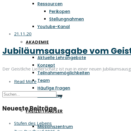
Ressourcen
Perikopen
Stellungnahmen
Youtube-Kanal
21.11.20
AKADEMIE
Jubiläumsausgabe vom Geistli
Aktuelle Lehrangebote
Konzept
Der Geistliche Liederschatz ist nun in einer neuen Jubiläumsausga
Teilnahmemöglichkeiten
Team
Read More
Häufige Fragen
Anmeldung
Neueste Beiträge
FREIZEITHÄUSER
Stufen des Lebens
Missionszentrum