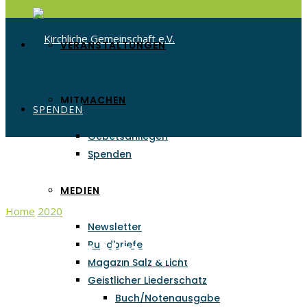
VERANSTALTUNGEN
MITMACHEN
SPENDEN
Gebetsanliegen
Spenden
MEDIEN
Home
2020
November
Newsletter
Monat:
November 2020
Rundbriefe
Magazin Salz & Licht
Geistlicher Liederschatz
Buch/Notenausgabe