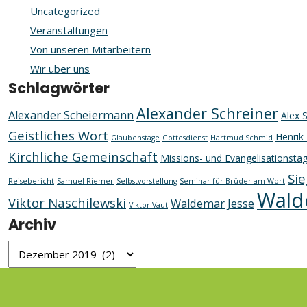
Uncategorized
Veranstaltungen
Von unseren Mitarbeitern
Wir über uns
Schlagwörter
Alexander Schreiner
Alexander Scheiermann
Alex 
Geistliches Wort
Henrik 
Glaubenstage
Gottesdienst
Hartmud Schmid
Kirchliche Gemeinschaft
Missions- und Evangelisationsta
Sie
Reisebericht
Samuel Riemer
Selbstvorstellung
Seminar für Brüder am Wort
Wald
Viktor Naschilewski
Waldemar Jesse
Viktor Vaut
Archiv
Archiv