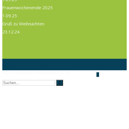
Frauenwochenende 2025
1.09.25
Gruß zu Weihnachten
23.12.24
© 2022 Kirchliche Gemeinschaft e.V. by
AX Webdesign