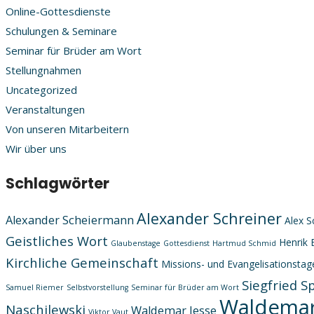
Online-Gottesdienste
Schulungen & Seminare
Seminar für Brüder am Wort
Stellungnahmen
Uncategorized
Veranstaltungen
Von unseren Mitarbeitern
Wir über uns
Schlagwörter
Alexander Schreiner
Alexander Scheiermann
Alex S
Geistliches Wort
Henrik 
Glaubenstage
Gottesdienst
Hartmud Schmid
Kirchliche Gemeinschaft
Missions- und Evangelisationstag
Siegfried S
Samuel Riemer
Selbstvorstellung
Seminar für Brüder am Wort
Waldemar
Naschilewski
Waldemar Jesse
Viktor Vaut