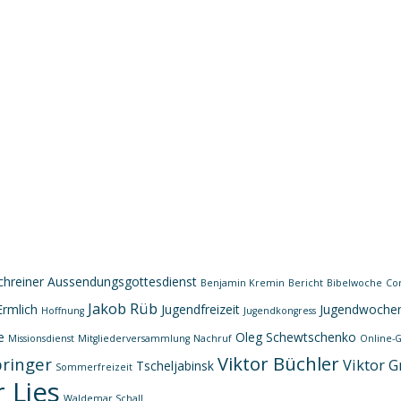
chreiner
Aussendungsgottesdienst
Benjamin Kremin
Bericht
Bibelwoche
Co
Jakob Rüb
Ermlich
Jugendfreizeit
Jugendwoche
Hoffnung
Jugendkongress
e
Oleg Schewtschenko
Missionsdienst
Mitgliederversammlung
Nachruf
Online-G
Viktor Büchler
pringer
Viktor G
Tscheljabinsk
Sommerfreizeit
 Lies
Waldemar Schall