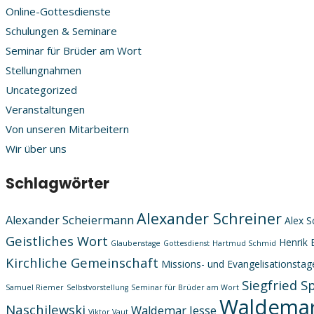
Online-Gottesdienste
Schulungen & Seminare
Seminar für Brüder am Wort
Stellungnahmen
Uncategorized
Veranstaltungen
Von unseren Mitarbeitern
Wir über uns
Schlagwörter
Alexander Schreiner
Alexander Scheiermann
Alex S
Geistliches Wort
Henrik 
Glaubenstage
Gottesdienst
Hartmud Schmid
Kirchliche Gemeinschaft
Missions- und Evangelisationstag
Siegfried S
Samuel Riemer
Selbstvorstellung
Seminar für Brüder am Wort
Waldemar
Naschilewski
Waldemar Jesse
Viktor Vaut