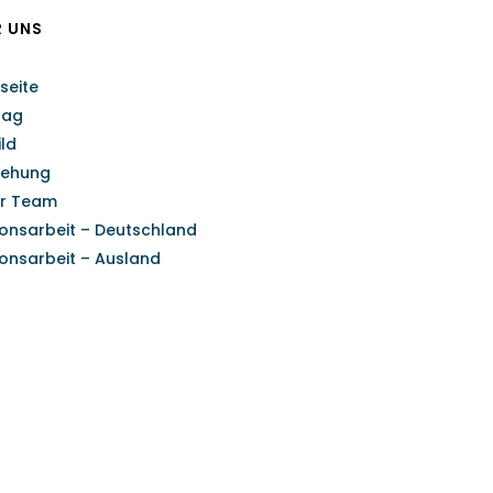
R UNS
seite
rag
ild
tehung
r Team
ionsarbeit – Deutschland
ionsarbeit – Ausland