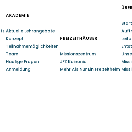
ÜBE
AKADEMIE
Start
atz
Aktuelle Lehrangebote
Auft
FREIZEITHÄUSER
Konzept
Leitb
Teilnahmemöglichkeiten
Ents
Team
Missionszentrum
Unse
Häufige Fragen
JFZ Koinonia
Miss
Anmeldung
Mehr Als Nur Ein Freizeitheim
Miss