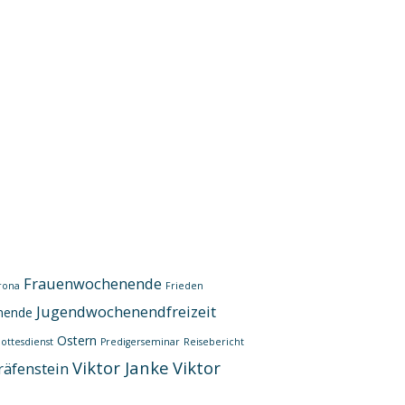
Frauenwochenende
rona
Frieden
Jugendwochenendfreizeit
nende
Ostern
ottesdienst
Predigerseminar
Reisebericht
Viktor Janke
Viktor
räfenstein