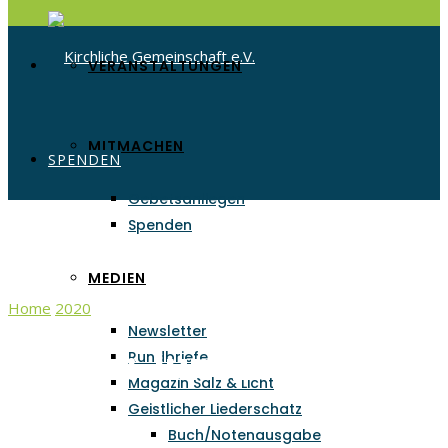
VERANSTALTUNGEN
MITMACHEN
SPENDEN
Gebetsanliegen
Spenden
MEDIEN
Home
2020
Juni
Newsletter
Monat:
Juni 2020
Rundbriefe
Magazin Salz & Licht
Geistlicher Liederschatz
Buch/Notenausgabe