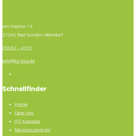
Am Haintor 13
37242 Bad Sooden-Allendorf
05652 – 4135
info@kg-bsa.de
Schnellfinder
Home
Über uns
JFZ Koinonia
Missionszentrum