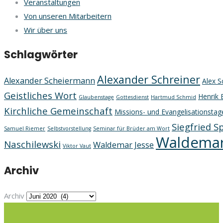
Veranstaltungen
Von unseren Mitarbeitern
Wir über uns
Schlagwörter
Alexander Schreiner
Alexander Scheiermann
Alex S
Geistliches Wort
Henrik 
Glaubenstage
Gottesdienst
Hartmud Schmid
Kirchliche Gemeinschaft
Missions- und Evangelisationstag
Siegfried S
Samuel Riemer
Selbstvorstellung
Seminar für Brüder am Wort
Waldemar
Naschilewski
Waldemar Jesse
Viktor Vaut
Archiv
Archiv