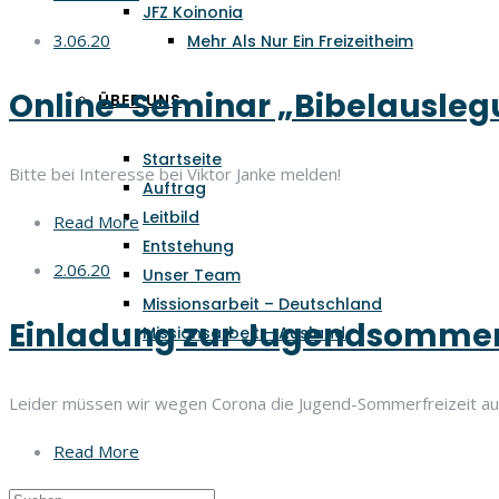
JFZ Koinonia
3.06.20
Mehr Als Nur Ein Freizeitheim
Online-Seminar „Bibelausle
ÜBER UNS
Startseite
Bitte bei Interesse bei Viktor Janke melden!
Auftrag
Leitbild
Read More
Entstehung
2.06.20
Unser Team
Missionsarbeit – Deutschland
Einladung zur Jugendsommerf
Missionsarbeit – Ausland
Leider müssen wir wegen Corona die Jugend-Sommerfreizeit auf 
Read More