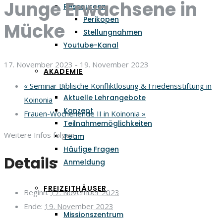
Junge Erwachsene in
Ressourcen
Perikopen
Mücke
Stellungnahmen
Youtube-Kanal
17. November 2023
-
19. November 2023
AKADEMIE
«
Seminar Biblische Konfliktlösung & Friedensstiftung in
Aktuelle Lehrangebote
Koinonia
Konzept
Frauen-Wochenende II in Koinonia
»
Teilnahmemöglichkeiten
Weitere Infos folgen.
Team
Häufige Fragen
Details
Anmeldung
FREIZEITHÄUSER
Beginn:
17. November 2023
Ende:
19. November 2023
Missionszentrum