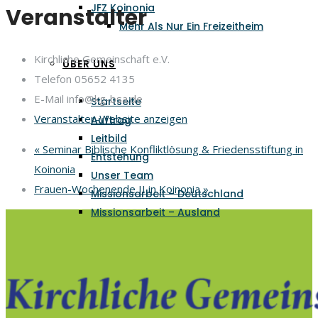
JFZ Koinonia
Veranstalter
Mehr Als Nur Ein Freizeitheim
Kirchliche Gemeinschaft e.V.
ÜBER UNS
Telefon
05652 4135
E-Mail
info@kg-bsa.de
Startseite
Veranstalter-Website anzeigen
Auftrag
Leitbild
«
Seminar Biblische Konfliktlösung & Friedensstiftung in
Entstehung
Koinonia
Unser Team
Frauen-Wochenende II in Koinonia
»
Missionsarbeit – Deutschland
Missionsarbeit – Ausland