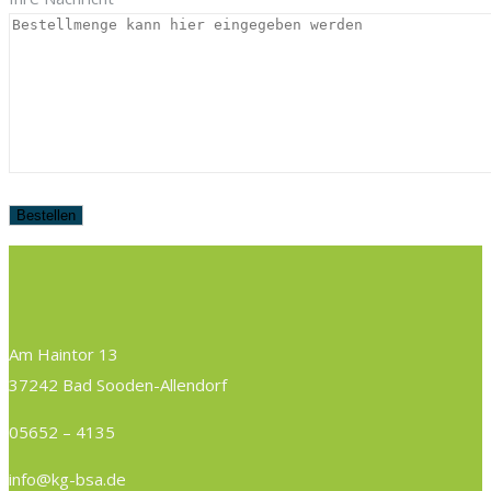
Am Haintor 13
37242 Bad Sooden-Allendorf
05652 – 4135
info@kg-bsa.de